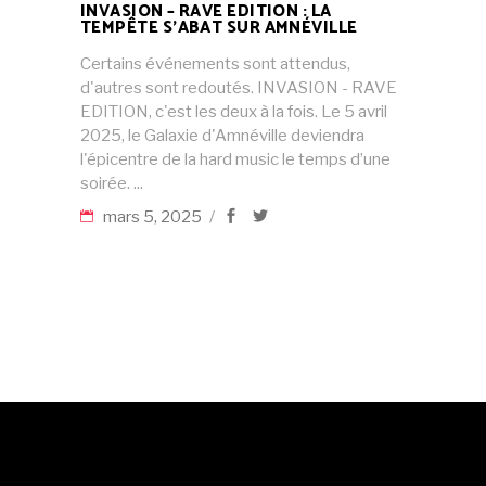
INVASION – RAVE EDITION : LA
TEMPÊTE S’ABAT SUR AMNÉVILLE
Certains événements sont attendus,
d'autres sont redoutés. INVASION - RAVE
EDITION, c'est les deux à la fois. Le 5 avril
2025, le Galaxie d'Amnéville deviendra
l'épicentre de la hard music le temps d’une
soirée.
mars 5, 2025