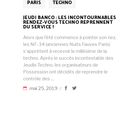
PARIS
TECHNO
JEUDI BANCO : LES INCONTOURNABLES
RENDEZ-VOUS TECHNO REPRENNENT
DU SERVICE !
Alors que l’été commence à pointer son nez,
les NF-34 (anciennes Nuits Fauves Paris)
s'apprêtent à recevoir le millésime de la
techno. Après le succès incontestable des
Jeudis Techno, les organisateurs de
Possession ont décidés de reprendre le
contrôle des
mai 25, 2019