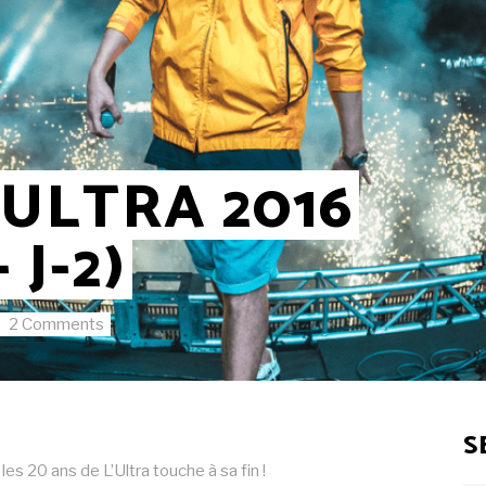
 ULTRA 2016
 J-2)
2 Comments
S
es 20 ans de L’Ultra touche à sa fin !