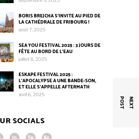
septembre 3, 2025
BORIS BREJCHA S’INVITE AU PIED DE
LA CATHÉDRALE DE FRIBOURG !​
août 7, 2025
SEA YOU FESTIVAL 2025 : 3 JOURS DE
FÊTE AU BORD DE L’EAU
juillet 8, 2025
ESKAPE FESTIVAL 2025 :
L’APOCALYPSE A UNE BANDE-SON,
ET ELLE S’APPELLE AFTERMATH
avril 6, 2025
T
N
E
X
T
P
O
S
UR SOCIALS
.
In.
Tw.
Be.