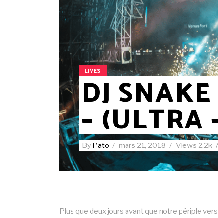
LIVES
DJ SNAKE
– (ULTRA –
By
Pato
mars 21, 2018
Views
2.2k
Plus que deux jours avant que notre périple vers l