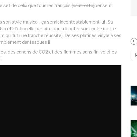
e set de celui que tous les français
(sauf l’élite)
pensent
 son style musical , ça serait incontestablement lui . Sa
6 a été l’étincelle parfaite pour débuter son année (cette
m qui fut une franche réussite). De ses platines vinyle à ses
simplement dantesques !!
es, des canons de CO2 et des flammes sans fin, voici les
!!