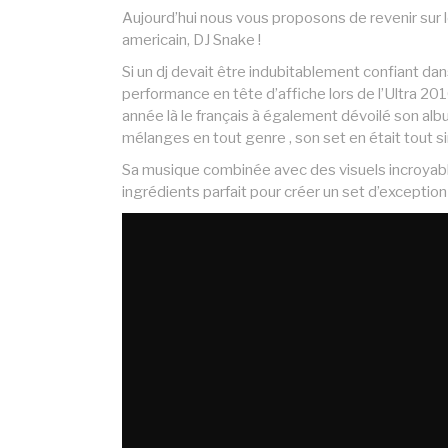
Aujourd’hui nous vous proposons de revenir sur l
americain, DJ Snake !
Si un dj devait être indubitablement confiant dans
performance en tête d’affiche lors de l’Ultra 201
année là le français à également dévoilé son albu
mélanges en tout genre , son set en était tout 
Sa musique combinée avec des visuels incroyabl
ingrédients parfait pour créer un set d’exception 