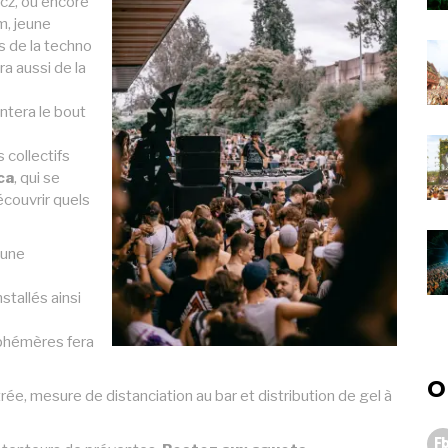
cz, ou encore
m, jeune
s de la techno
a aussi de la
ntera le bout
 collectifs
ca
, qui se
écouvrir quels
 une
stallés ainsi
phémères fera
O
trée, mesure de distanciation au bar et distribution de gel à
Fb