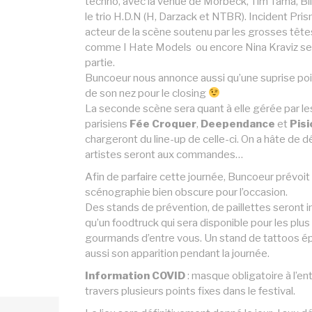
techno, avec la venue de Morbeck, Tim Tama, Bli
le trio H.D.N (H, Darzack et NTBR). Incident Pris
acteur de la scène soutenu par les grosses tête
comme I Hate Models ou encore Nina Kraviz ser
partie.
Buncoeur nous annonce aussi qu’une suprise poi
de son nez pour le closing
La seconde scène sera quant à elle gérée par les
parisiens
Fée Croquer
,
Deependance
et
Pisi
chargeront du line-up de celle-ci. On a hâte de d
artistes seront aux commandes…
Afin de parfaire cette journée, Buncoeur prévoit
scénographie bien obscure pour l’occasion.
Des stands de prévention, de paillettes seront in
qu’un foodtruck qui sera disponible pour les plus
gourmands d’entre vous. Un stand de tattoos é
aussi son apparition pendant la journée.
Information COVID
: masque obligatoire à l’en
travers plusieurs points fixes dans le festival.