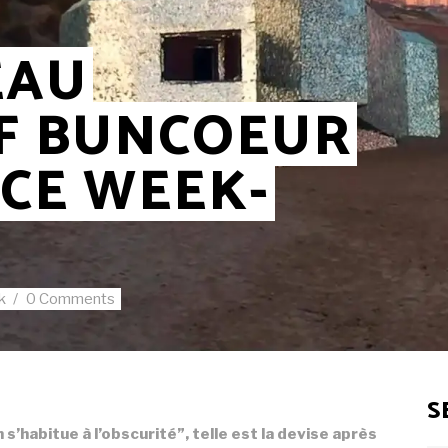
EAU
IF BUNCOEUR
 CE WEEK-
k
0 Comments
S
s’habitue à l’obscurité”, telle est la devise après