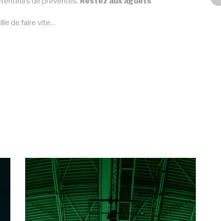
détenteurs de préventes.
Restez aux aguets
lle de faire vite…