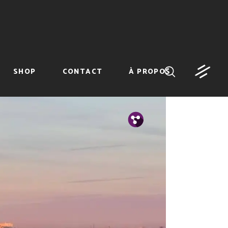
SHOP
CONTACT
À PROPOS
Tw.
Fb.