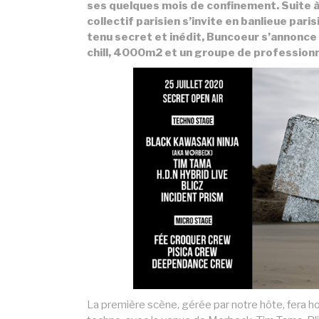
ses quelques mois de confinement. Suite à
collectif parisien s’invite en banlieue par
tenu secret et inédit, Buncoeur s’annonce
chill, 4000m2 et un groupe de professionne
La première scène, gérée par notre hôte, fera ho