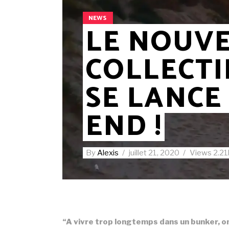
NEWS
LE NOUV
COLLECT
SE LANCE
END !
By
Alexis
juillet 21, 2020
Views
2.21
“A vivre trop longtemps dans un bunker, on 