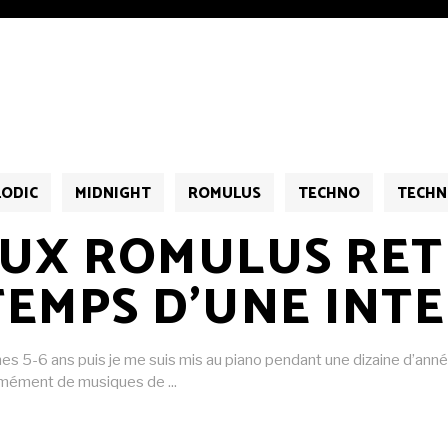
LODIC
MIDNIGHT
ROMULUS
TECHNO
TECHN
EUX ROMULUS RET
TEMPS D’UNE INTE
es 5-6 ans puis je me suis mis au piano pendant une dizaine d’anné
normément de musiques de