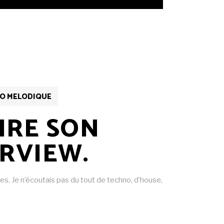
O MELODIQUE
IRE SON
RVIEW.
es. Je n’écoutais pas du tout de techno, d’house,