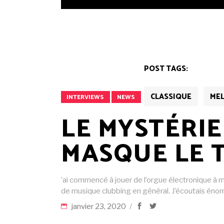
POST TAGS:
CLASSIQUE
ME
INTERVIEWS
NEWS
LE MYSTÉRI
MASQUE LE 
’ai commencé à jouer de l’orgue électronique à m
de musique clubbing en général. J’écoutais é
janvier 23, 2020