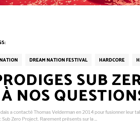
GS:
NATION
DREAM NATION FESTIVAL
HARDCORE
H
PRODIGES SUB ZE
À NOS QUESTION
dais a contacté Thomas Velderman en 2014 pour fusionner leur talen
c : Sub Zero Project. Rarement présents sur la