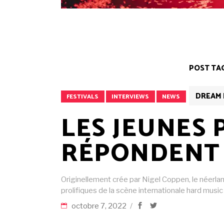
POST TA
DREAM 
FESTIVALS
INTERVIEWS
NEWS
LES JEUNES 
RÉPONDENT 
Originellement crée par Nigel Coppen, le néerlan
prolifiques de la scène internationale hard musi
octobre 7, 2022