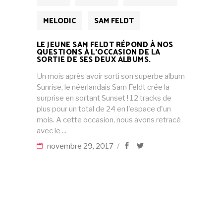
MELODIC
SAM FELDT
LE JEUNE SAM FELDT RÉPOND À NOS
QUESTIONS À L’OCCASION DE LA
SORTIE DE SES DEUX ALBUMS.
Un mois après avoir sorti son superbe album
Sunrise, le néerlandais Sam Feldt crée la
surprise en sortant Sunset ! 12 tracks de
plus pour un total de 24 en l'espace d'un
mois. A cette occasion, nous avons retracé
avec le
novembre 29, 2017