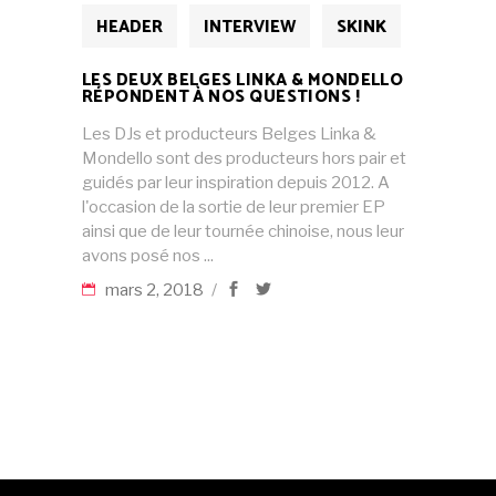
HEADER
INTERVIEW
SKINK
LES DEUX BELGES LINKA & MONDELLO
RÉPONDENT À NOS QUESTIONS !
Les DJs et producteurs Belges Linka &
Mondello sont des producteurs hors pair et
guidés par leur inspiration depuis 2012. A
l'occasion de la sortie de leur premier EP
ainsi que de leur tournée chinoise, nous leur
avons posé nos
mars 2, 2018