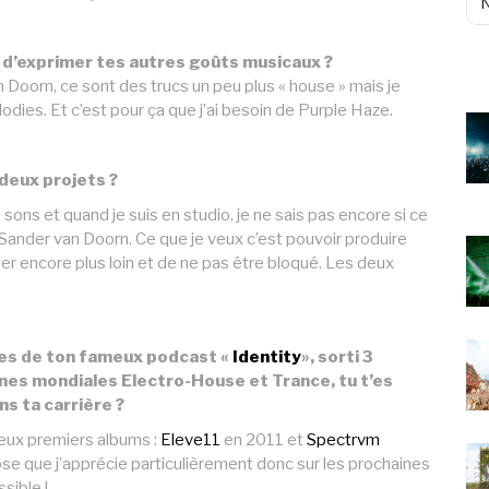
d’exprimer tes autres goûts musicaux ?
Doorn, ce sont des trucs un peu plus « house » mais je
odies. Et c’est pour ça que j’ai besoin de Purple Haze.
deux projets ?
ons et quand je suis en studio, je ne sais pas encore si ce
ander van Doorn. Ce que je veux c’est pouvoir produire
er encore plus loin et de ne pas être bloqué. Les deux
odes de ton fameux podcast «
Identity
», sorti 3
ènes mondiales Electro-House et Trance, tu t’es
ns ta carrière ?
eux premiers albums :
Eleve11
en 2011 et
Spectrvm
ose que j’apprécie particulièrement donc sur les prochaines
sible !