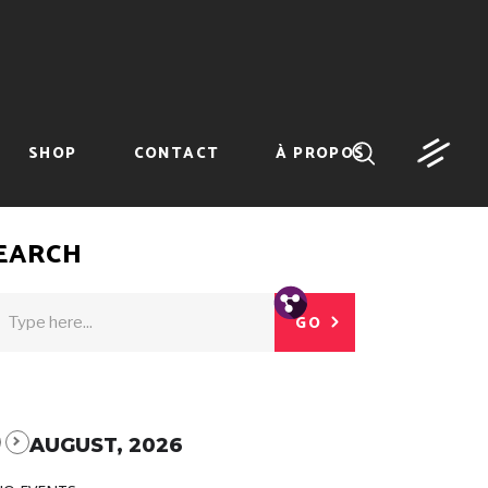
SHOP
CONTACT
À PROPOS
EARCH
Tw.
Fb.
GO
AUGUST, 2026