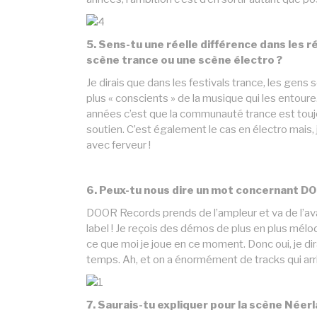
5. Sens-tu une réelle différence dans les r
scène trance ou une scène électro ?
Je dirais que dans les festivals trance, les gen
plus « conscients » de la musique qui les entou
années c’est que la communauté trance est toujo
soutien. C’est également le cas en électro mais, 
avec ferveur !
6. Peux-tu nous dire un mot concernant D
DOOR Records prends de l’ampleur et va de l’avan
label ! Je reçois des démos de plus en plus mélo
ce que moi je joue en ce moment. Donc oui, je dir
temps. Ah, et on a énormément de tracks qui arri
7. Saurais-tu expliquer pour la scène Néerl