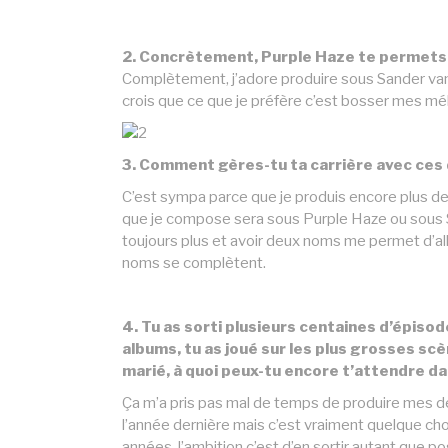
2. Concrètement, Purple Haze te permets 
Complètement, j’adore produire sous Sander van 
crois que ce que je préfère c’est bosser mes mél
3. Comment gères-tu ta carrière avec ces 
C’est sympa parce que je produis encore plus de s
que je compose sera sous Purple Haze ou sous S
toujours plus et avoir deux noms me permet d’all
noms se complètent.
4. Tu as sorti plusieurs centaines d’épis
albums, tu as joué sur les plus grosses sc
marié, à quoi peux-tu encore t’attendre da
Ça m’a pris pas mal de temps de produire mes d
l’année dernière mais c’est vraiment quelque ch
années, l’ambition c’est d’en sortir autant que pos