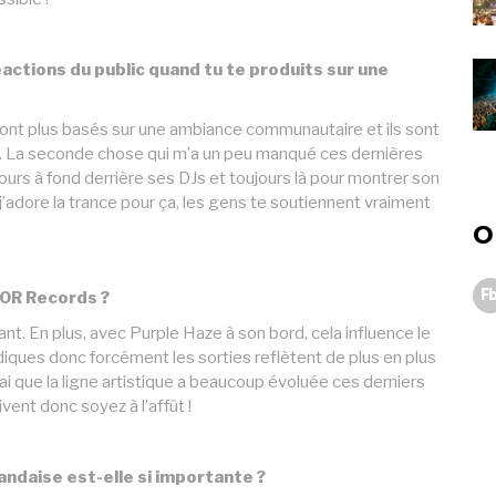
éactions du public quand tu te produits sur une
s sont plus basés sur une ambiance communautaire et ils sont
re. La seconde chose qui m’a un peu manqué ces dernières
urs à fond derrière ses DJs et toujours là pour montrer son
j’adore la trance pour ça, les gens te soutiennent vraiment
O
Fb
OOR Records ?
t. En plus, avec Purple Haze à son bord, cela influence le
diques donc forcément les sorties reflètent de plus en plus
ai que la ligne artistique a beaucoup évoluée ces derniers
vent donc soyez à l’affût !
andaise est-elle si importante ?