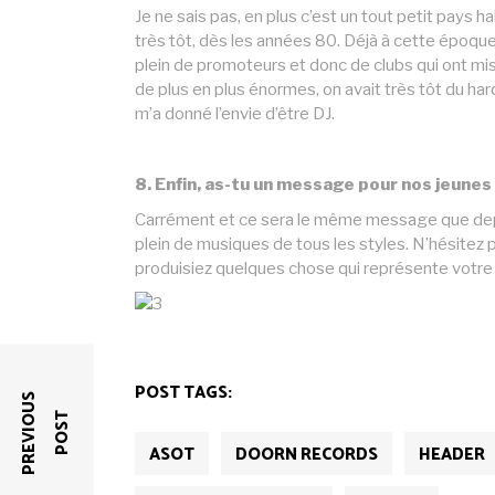
Je ne sais pas, en plus c’est un tout petit pays h
très tôt, dès les années 80. Déjà à cette époqu
plein de promoteurs et donc de clubs qui ont mis
de plus en plus énormes, on avait très tôt du hard
m’a donné l’envie d’être DJ.
8. Enfin, as-tu un message pour nos jeune
Carrément et ce sera le même message que depu
plein de musiques de tous les styles. N’hésitez p
produisiez quelques chose qui représente votre 
POST TAGS:
P
R
E
V
I
O
U
S
P
O
S
T
ASOT
DOORN RECORDS
HEADER