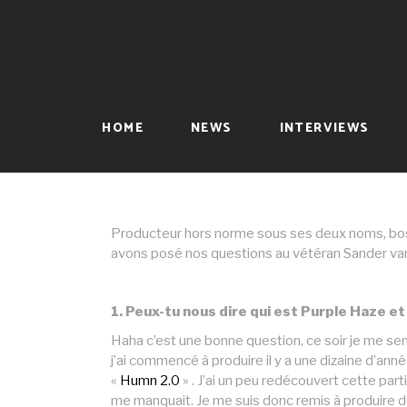
NOUS PR
ALIAS PU
A STATE O
HOME
NEWS
INTERVIEWS
By
Edouard d'Anselme
février 27, 20
Producteur hors norme sous ses deux noms, bo
avons posé nos questions au vétéran Sander van
1. Peux-tu nous dire qui est Purple Haze et
Haha c’est une bonne question, ce soir je me se
j’ai commencé à produire il y a une dizaine d’a
«
Humn 2.0
» . J’ai un peu redécouvert cette par
me manquait. Je me suis donc remis à produire de 