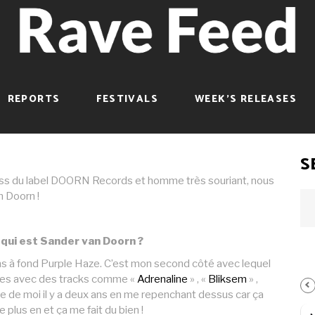
ÉSENTE SON
RPLE HAZE À
F TRANCE !
REPORTS
FESTIVALS
WEEK’S RELEASES
18
Views
1.34k
0 Comments
S
ss du label DOORN Records et homme très souriant, nous
 Doorn !
 qui est Sander van Doorn ?
ns à fond Purple Haze. C’est mon second côté avec lequel
nnées avec des tracks comme «
Adrenaline
» , «
Bliksem
» ,
tie de moi il y a deux ans en me repenchant dessus car ça
plus en et ça me fait du bien !