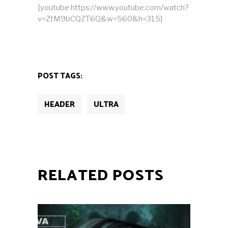
[youtube https://www.youtube.com/watch?
v=ZtM9bCQZT6Q&w=560&h=315]
POST TAGS:
HEADER
ULTRA
RELATED POSTS