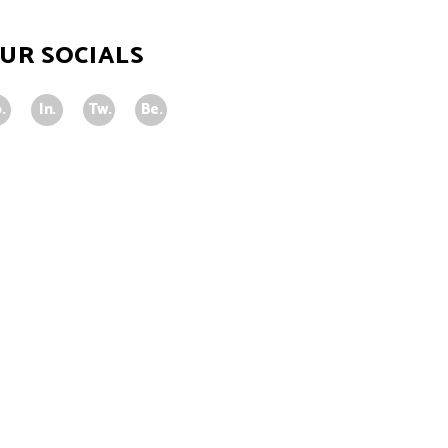
UR SOCIALS
.
In.
Tw.
Be.