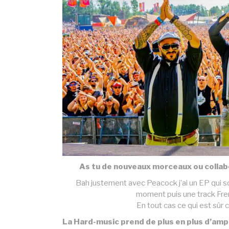
As tu de nouveaux morceaux ou collabo
Bah justement avec Peacock j’ai un EP qui s
moment puis une track Fre
En tout cas ce qui est sûr c
La Hard-music prend de plus en plus d’amp