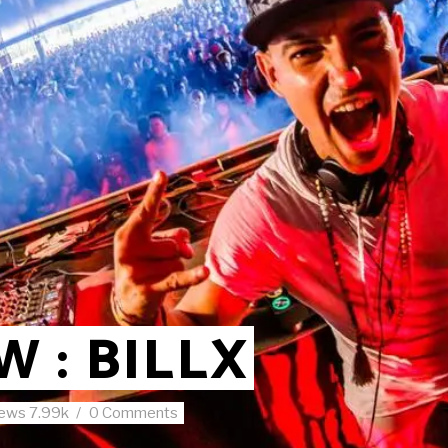
 : BILLX
iews
7.99k
0 Comments