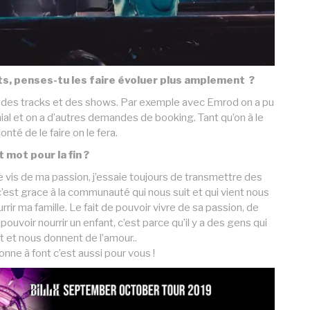
ts, penses-tu les faire évoluer plus amplement ?
e des tracks et des shows. Par exemple avec Emrod on a pu
énial et on a d’autres demandes de booking. Tant qu’on à le
onté de le faire on le fera.
 mot pour la fin ?
e vis de ma passion, j’essaie toujours de transmettre des
’est grace à la communauté qui nous suit et qui vient nous
rrir ma famille. Le fait de pouvoir vivre de sa passion, de
uvoir nourrir un enfant, c’est parce qu’il y a des gens qui
nt et nous donnent de l’amour..
onne à font c’est aussi pour vous !