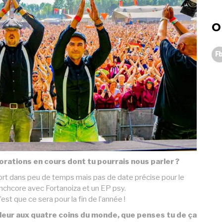
O
Fb
rations en cours dont tu pourrais nous parler ?
ort dans peu de temps mais pas de date précise pour le
nchcore avec Fortanoiza et un EP psy.
’est que ce sera pour la fin de l’année !
leur aux quatre coins du monde, que penses tu de ça