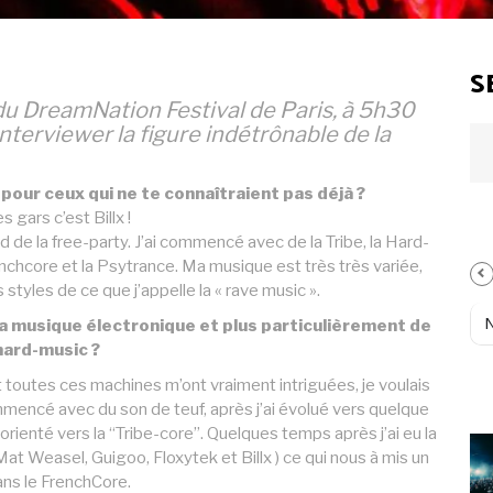
S
 du DreamNation Festival de Paris, à 5h30
nterviewer la figure indétrônable de la
our ceux qui ne te connaîtraient pas déjà ?
es gars c’est Billx !
d de la free-party. J’ai commencé avec de la Tribe, la Hard-
enchcore et la Psytrance. Ma musique est très très variée,
 styles de ce que j’appelle la « rave music ».
 musique électronique et plus particulièrement de
 hard-music ?
et toutes ces machines m’ont vraiment intriguées, je voulais
mmencé avec du son de teuf, après j’ai évolué vers quelque
rienté vers la “Tribe-core”. Quelques temps après j’ai eu la
at Weasel, Guigoo, Floxytek et Billx ) ce qui nous à mis un
ans le FrenchCore.