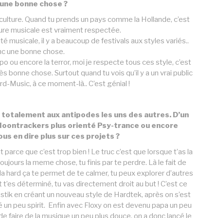
 une bonne chose ?
 culture. Quand tu prends un pays comme la Hollande, c’est
ture musicale est vraiment respectée.
 musicale, il y a beaucoup de festivals aux styles variés..
nc une bonne chose.
o ou encore la terror, moi je respecte tous ces style, c’est
s bonne chose. Surtout quand tu vois qu’il y a un vrai public
rd-Music, à ce moment-là.. C’est génial !
 totalement aux antipodes les uns des autres. D’un
 Moontrackers plus orienté Psy-trance ou encore
s en dire plus sur ces projets ?
parce que c’est trop bien ! Le truc c’est que lorsque t’as la
oujours la meme chose, tu finis par te perdre. Là le fait de
de la hard ça te permet de te calmer, tu peux explorer d’autres
 t’es déterminé, tu vas directement droit au but ! C’est ce
stik en créant un nouveau style de Hardtek, après on s’est
é un peu spirit. Enfin avec Floxy on est devenu papa un peu
faire de la musique un peu plus douce, on a donc lancé le