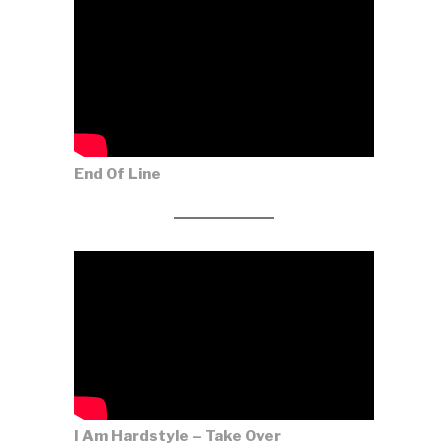
End Of Line
I Am Hardstyle – Take Over