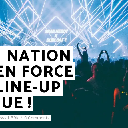
M NATION
EN FORCE
LINE-UP
UE !
ews
1.59k
0 Comments