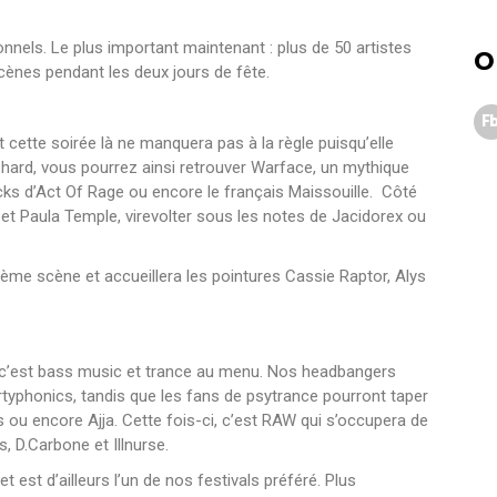
nnels. Le plus important maintenant : plus de 50 artistes
O
cènes pendant les deux jours de fête.
Fb
ette soirée là ne manquera pas à la règle puisqu’elle
é hard, vous pourrez ainsi retrouver Warface, un mythique
ks d’Act Of Rage ou encore le français Maissouille. Côté
et Paula Temple, virevolter sous les notes de Jacidorex ou
 3ème scène et accueillera les pointures Cassie Raptor, Alys
 c’est bass music et trance au menu. Nos headbangers
irtyphonics, tandis que les fans de psytrance pourront taper
s ou encore Ajja. Cette fois-ci, c’est RAW qui s’occupera de
, D.Carbone et Illnurse.
 est d’ailleurs l’un de nos festivals préféré. Plus