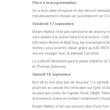
Place à la programmation :
On a donc plein d’espace et des décors sensatio
minutieusement choisis se succéderont sur 3 s
Vendredi 17 septembre
Dream Nation n’est pas synonyme de douceur et c
sera dédiée à la scène hard et à la techno. Côt
b2b entre Anime et Mad Dog, les fracassants kic
techno, vous pourrez valser grâce au b2b SNTS 
encore voyager avec le parisien Lacchesi.
Le collectif Newtrack aura le plaisir d’animer la
et Thomas Delecroix.
Samedi 18 septembre
Bon ok ici non plus pas de douceur ! Le samedi
pourront se casser les cervicales sur Eptic et D
du pied aux côtés de Captain Hook, Hilight Tribe
la troisième scène en invitant notamment Clouds
Dream Nation a fait ses preuves plus d’une fois et