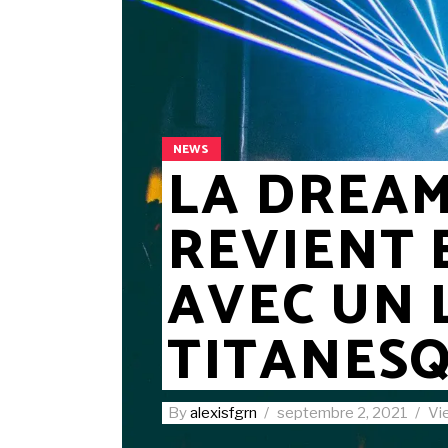
NEWS
LA DREA
REVIENT 
AVEC UN 
TITANESQ
By
alexisfgrn
septembre 2, 2021
Vi