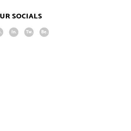
UR SOCIALS
.
In.
Tw.
Be.