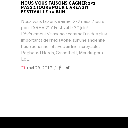
NOUS VOUS FAISONS GAGNER 2×2
PASS 2 JOURS POUR L’AREA 217
FESTIVAL LE 30 JUIN !
Nous vous faisons gagner 2x2 pass 2 jours
pour l’AREA 217 Festival le 30 juin !
L'évènement s’annonce comme l’un des plus
importants de l’hexagone, sur une ancienne
base aérienne, et avec un line incroyable :
Pegboard Nerds, Grandtheft, Mandragora,
Le
mai 29, 2017