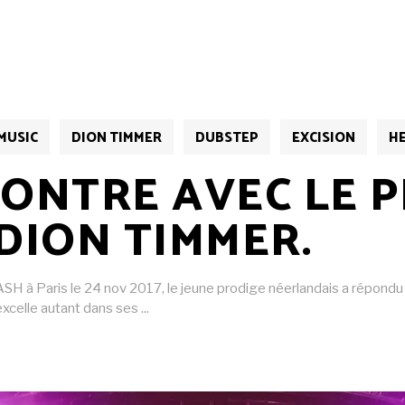
MUSIC
DION TIMMER
DUBSTEP
EXCISION
H
ONTRE AVEC LE 
 DION TIMMER.
SH à Paris le 24 nov 2017, le jeune prodige néerlandais a répondu 
excelle autant dans ses