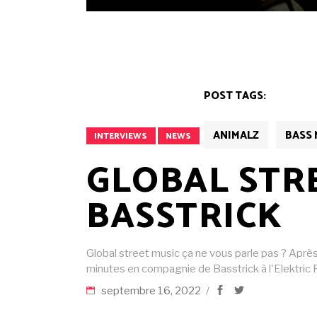
POST TAGS:
ANIMALZ
BASS 
INTERVIEWS
NEWS
GLOBAL STRE
BASSTRICK
Global street music ça ne vous parle pas ? Après
minutes en compagnie de Basstrick à l'Elektric 
septembre 16, 2022