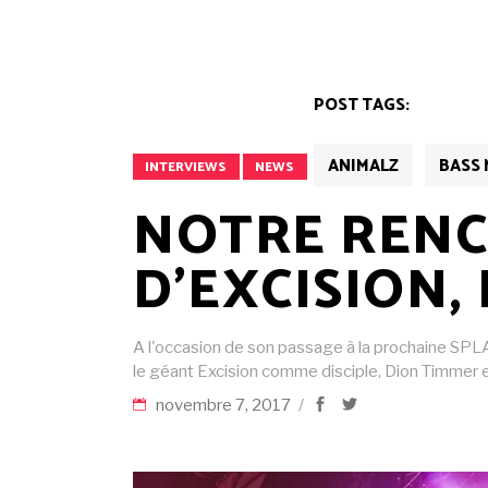
POST TAGS:
ANIMALZ
BASS 
INTERVIEWS
NEWS
NOTRE RENC
D’EXCISION,
A l'occasion de son passage à la prochaine SPLA
le géant Excision comme disciple, Dion Timmer 
novembre 7, 2017