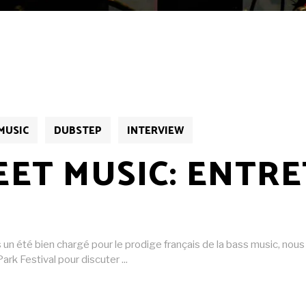
MUSIC
DUBSTEP
INTERVIEW
ET MUSIC: ENTRE
 un été bien chargé pour le prodige français de la bass music, nou
Park Festival pour discuter