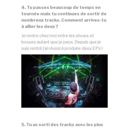
4. Tu passes beaucoup de temps en
tournée mais tu continues de sortir de
nombreux tracks. Comment arrives-tu
à allier les deux ?
Je rentre chez moi entre les shows et
bosses autant que je peux. Depuis que je
suis rentré j’ai réussi à produire deux EPs !
5. Tu as sorti des tracks avec les plus