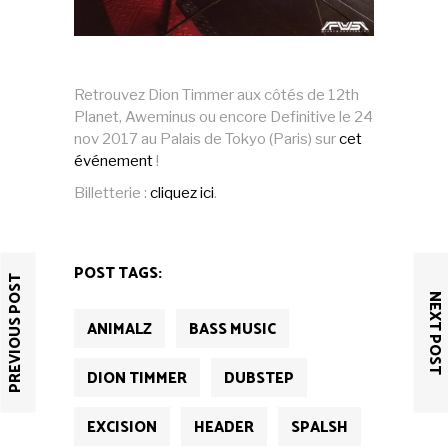
Retrouvez Dion Timmer aux côtés de 12th
Planet, Aweminus ou encore Definitive le 24
nov 2017 au Palais de Tokyo (Paris) sur
cet
événement
!
Billetterie :
cliquez ici
.
POST TAGS:
PREVIOUS POST
NEXT POST
ANIMALZ
BASS MUSIC
DION TIMMER
DUBSTEP
EXCISION
HEADER
SPALSH