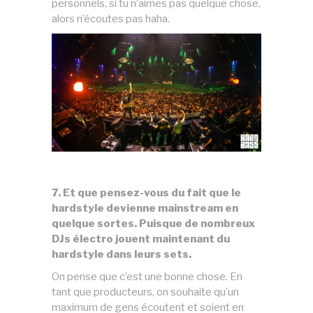
personnels, si tu n’aimes pas quelque chose,
alors n’écoutes pas haha.
7. Et que pensez-vous du fait que le
hardstyle devienne mainstream en
quelque sortes. Puisque de nombreux
DJs électro jouent maintenant du
hardstyle dans leurs sets.
On pense que c’est une bonne chose. En
tant que producteurs, on souhaite qu’un
maximum de gens écoutent et soient en