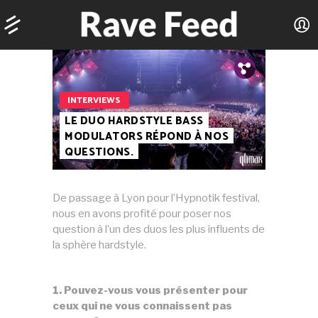
Tw.
Fb.
INTERVIEWS
LE DUO HARDSTYLE BASS
MODULATORS RÉPOND À NOS
QUESTIONS.
De passage à Lyon pour l’Hypnotik festival,
nous en avons profité pour poser nos
question à l’un des duos les plus influents de
la sphère hardstyle.
1. Pouvez-vous vous présenter pour
ceux qui ne vous connaissent pas