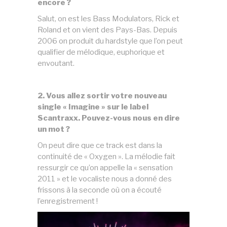
encore ?
Salut, on est les Bass Modulators, Rick et
Roland et on vient des Pays-Bas. Depuis
2006 on produit du hardstyle que l’on peut
qualifier de mélodique, euphorique et
envoutant.
2. Vous allez sortir votre nouveau
single « Imagine » sur le label
Scantraxx. Pouvez-vous nous en dire
un mot ?
On peut dire que ce track est dans la
continuité de « Oxygen ». La mélodie fait
ressurgir ce qu’on appelle la « sensation
2011 » et le vocaliste nous a donné des
frissons à la seconde où on a écouté
l’enregistrement !