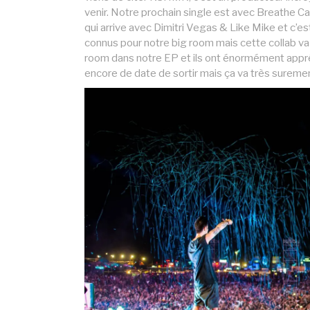
venir. Notre prochain single est avec Breathe Car
qui arrive avec Dimitri Vegas & Like Mike et c’
connus pour notre big room mais cette collab va s
room dans notre EP et ils ont énormément appréc
encore de date de sortir mais ça va très suremen