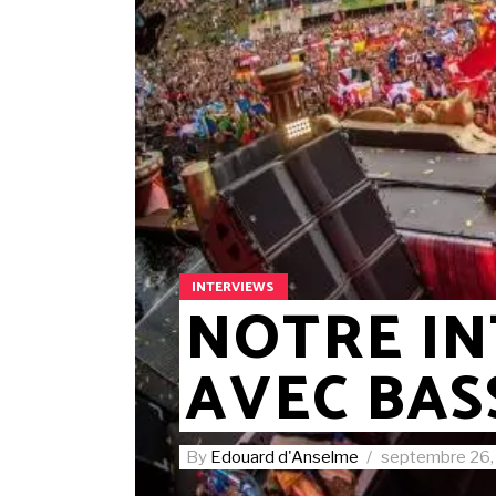
INTERVIEWS
NOTRE I
AVEC BAS
By
Edouard d'Anselme
septembre 26,