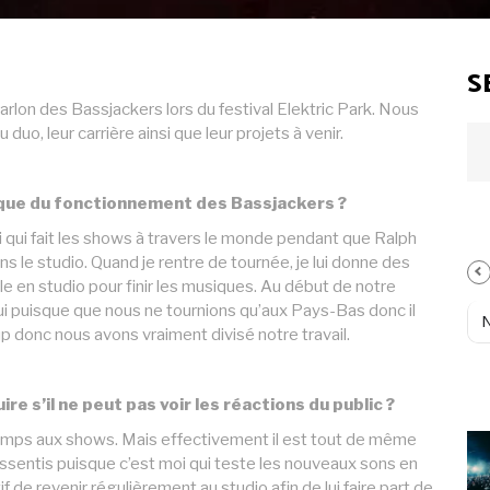
S
lon des Bassjackers lors du festival Elektric Park. Nous
uo, leur carrière ainsi que leur projets à venir.
si que du fonctionnement des Bassjackers ?
oi qui fait les shows à travers le monde pendant que Ralph
 le studio. Quand je rentre de tournée, je lui donne des
e en studio pour finir les musiques. Au début de notre
lui puisque que nous ne tournions qu’aux Pays-Bas donc il
 donc nous avons vraiment divisé notre travail.
ire s’il ne peut pas voir les réactions du public ?
temps aux shows. Mais effectivement il est tout de même
entis puisque c’est moi qui teste les nouveaux sons en
tif de revenir régulièrement au studio afin de lui faire part de