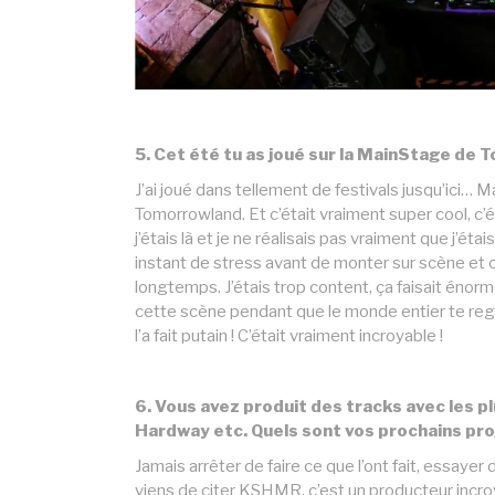
5. Cet été tu as joué sur la MainStage de
J’ai joué dans tellement de festivals jusqu’ici… M
Tomorrowland. Et c’était vraiment super cool, c’ét
j’étais là et je ne réalisais pas vraiment que j’ét
instant de stress avant de monter sur scène et c
longtemps. J’étais trop content, ça faisait énormé
cette scène pendant que le monde entier te regar
l’a fait putain ! C’était vraiment incroyable !
6. Vous avez produit des tracks avec les p
Hardway etc. Quels sont vos prochains pro
Jamais arrêter de faire ce que l’ont fait, essayer 
viens de citer KSHMR, c’est un producteur incro