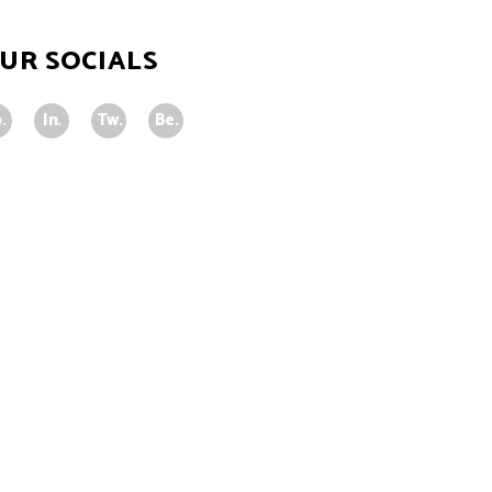
UR SOCIALS
.
In.
Tw.
Be.