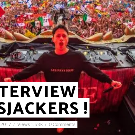
NTERVIEW
SJACKERS !
 2017
Views
1.59k
0 Comments