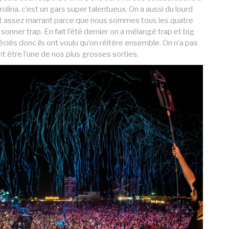
olina, c’est un gars super talentueux. On a aussi du lourd
est assez marrant parce que nous sommes tous les quatre
onner trap. En fait l’été dernier on a mélangé trap et big
iés donc ils ont voulu qu’on réitère ensemble. On n’a pas
t être l’une de nos plus grosses sorties.