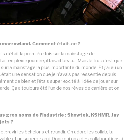
 Tomorrowland. Comment était-ce ?
ais c’était la première fois sur la mainstage de
ait en pleine journée, il faisait beau… Mais le truc c’est que
ais sur la mainstage la plus importante du monde. Et j’ai eu un
’était une sensation que je n’avais pas ressentie depuis
ment de bien et j’étais super excité à l’idée de jouer sur
de. Ça a toujours été l’un de nos rêves de carrière et on
lus gros noms de l’industrie : Showtek, KSHMR, Jay
jets ?
de gravir les échelons et grandir. On adore les collab, tu
yable et un superbe ami. Donc oui on a des collaborations à