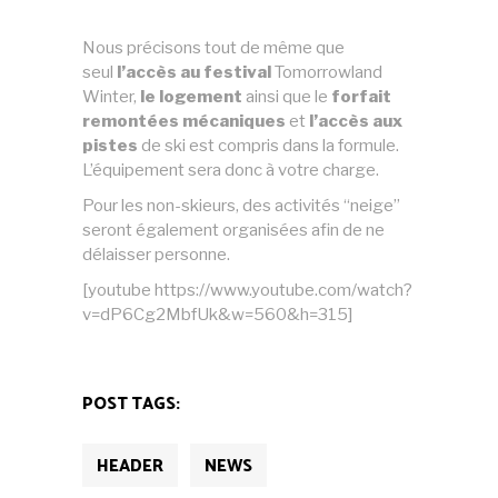
Nous précisons tout de même que
seul
l’accès au festival
Tomorrowland
Winter,
le logement
ainsi que le
forfait
remontées mécaniques
et
l’accès aux
pistes
de ski est compris dans la formule.
L’équipement sera donc à votre charge.
Pour les non-skieurs, des activités “neige”
seront également organisées afin de ne
délaisser personne.
[youtube https://www.youtube.com/watch?
v=dP6Cg2MbfUk&w=560&h=315]
POST TAGS:
HEADER
NEWS