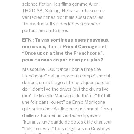
science fiction : les films comme Alien,
THX1038 , Shining, Hellraiser etc sont de
véritables mines d’or mais aussi dans les
films actuels. Il y a des idées à prendre
partout en réalité (rire).
EFN : Tu vas sortir quelques nouveaux
morceaux, dont « Primal Carnage » et
“Once upon a time the Frenchcore”,
peux-tu nous en parler un peu plus ?
Maissouille : Oui, “Once upon a time the
Frenchcore” est un morceau complètement
délirant, un mélange entre quelques paroles
de “I don’t like the drugs (but the drugs like
me)” de Marylin Manson et le thème” Il était
une fois dans l’ouest” de Ennio Morricone
qui sortira chez Audiogenic justement. On va
d’ailleurs tourner un véritable clip, avec
figurants, une bande de potes et le chanteur
“Loki Lonestar” tous déguisés en Cowboys