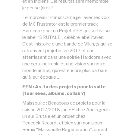
et en Indiens … le résultat sera mémorable
je pense (rire) !!!
Le morceau “Primal Carnage” avec les voix
de MC Frustrator est le premier track
Hardcore pour un Projet d’EP qui sortira sur
le label “BRUTALE”, célèbre label italien.
C’est l’histoire d’une bande de Vikings qui se
retrouvent projetés en 2017 et qui
atterrissent dans une soirée Hardcore avec
une certaine ironie et une vision sur notre
monde actuel, qui est encore plus barbare
qu’à leur époque …
EFN : As-tu des projets pour la suite
(tournées, albums, collab ?)
Maissouille : Beaucoup de projets pour la
saison 2017/2018 , un EP chez Audiogenic,
un sur Brutale et un projet chez
Peacock Record , et bien sur mon album
Remix “Maissouille Regeneration”, qui est