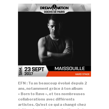
EFN : Tu as beaucoup évolué depuis 2
ans, notamment grâce à ton album
« Born to Rave », et tes nombreuses
collaborations avec différents
artistes. Qu’est ce qui a changé chez