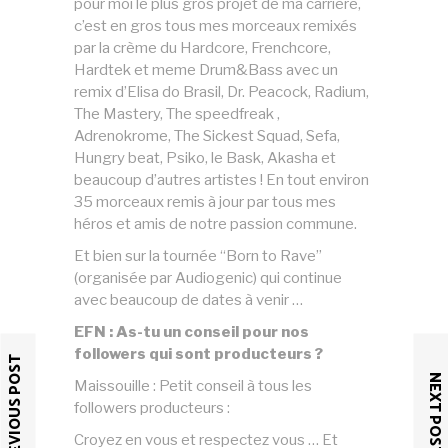
pour moi le plus gros projet de ma carrière,
c’est en gros tous mes morceaux remixés
par la crème du Hardcore, Frenchcore,
Hardtek et meme Drum&Bass avec un
remix d’Elisa do Brasil, Dr. Peacock, Radium,
The Mastery, The speedfreak ,
Adrenokrome, The Sickest Squad, Sefa,
Hungry beat, Psiko, le Bask, Akasha et
beaucoup d’autres artistes ! En tout environ
35 morceaux remis à jour par tous mes
héros et amis de notre passion commune.
Et bien sur la tournée “Born to Rave”
(organisée par Audiogenic) qui continue
avec beaucoup de dates à venir …
EFN : As-tu un conseil pour nos
followers qui sont producteurs ?
PREVIOUS POST
NEXT POST
Maissouille : Petit conseil à tous les
followers producteurs :
Croyez en vous et respectez vous … Et