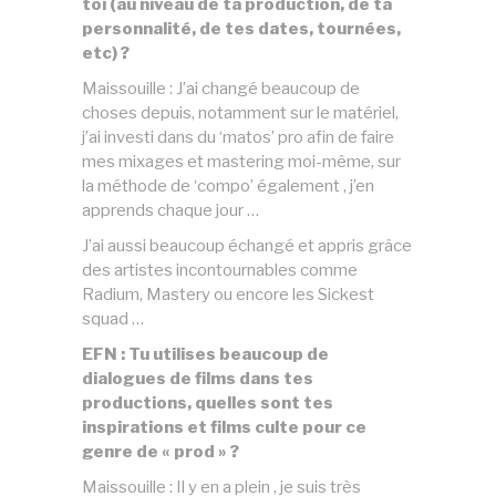
toi (au niveau de ta production, de ta
personnalité, de tes dates, tournées,
etc) ?
Maissouille : J’ai changé beaucoup de
choses depuis, notamment sur le matériel,
j’ai investi dans du ‘matos’ pro afin de faire
mes mixages et mastering moi-même, sur
la méthode de ‘compo’ également , j’en
apprends chaque jour …
J’ai aussi beaucoup échangé et appris grâce
des artistes incontournables comme
Radium, Mastery ou encore les Sickest
squad …
EFN : Tu utilises beaucoup de
dialogues de films dans tes
productions, quelles sont tes
inspirations et films culte pour ce
genre de « prod » ?
Maissouille : Il y en a plein , je suis très