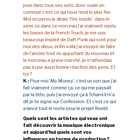
joue dans tous ses sets, donc ouais en
commun c’est ce qui nous rend le plus fier.
Moi en perso je dirais ‘Fire Inside’, dans le
sens où dans ce morceau j’ai vraiment repris
les bases de la French Touch, je me suis
beaucoup inspiré de Daft Punk qui sont pour
moi des dieux, enfin voilà j’ai essayé de faire
de l’ancien tout en apportant du nouveau et
le morceau a grave marché, je m’attendais
pas à une aussi bonne réaction des gens. Et
toi ?
K :
Pour moi ‘My Money’, c’est un son que j’ai
fait vraiment comme ça, ce qui me passait
par la tête, puis j’ai envoyé ça à Tchami il m’a
dit je te signe sur Confession. Et c’est ce qui
a lancé tout le reste pour le projet Keeld.
Quels sont les artistes qui vous ont
fait découvrir la musique électronique
et aujourd’hui quels sont vos
influences en terme de production ?