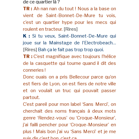
de ce quartier là ?
TR :
Ah nan nan du tout ! Nous a la base on
vient de Saint-Bonnet-De-Mure tu vois,
c’est un quartier hype pour les mecs qui
roulent en tracteur.
[Rires]
K :
Si tu veux, Saint-Bonnet-De-Mure qui
joue sur la Mainstage de l’Electrobeach…
[Rires]
Bah ça le fait pas trop trop quoi.
TR :
C’est magnifique avec toujours l’hélice
de la casquette qui tourne quand il dit des
conneries !
Donc ouais on a pris Bellecour parce qu’on
est fiers de Lyon, on est fiers de notre ville
et on voulait un truc qui pouvait passer
partout.
C’est pareil pour mon label ‘Sans Merci’, on
cherchait des noms français à deux mots
genre ‘Rendez-vous’ ou ‘Croque-Monsieur’,
j’ai failli pencher pour ‘Croque-Monsieur’ en
plus ! Mais bon j’ai vu ‘Sans Merci’ et je me
suis dis c’est bon, c’est ça.