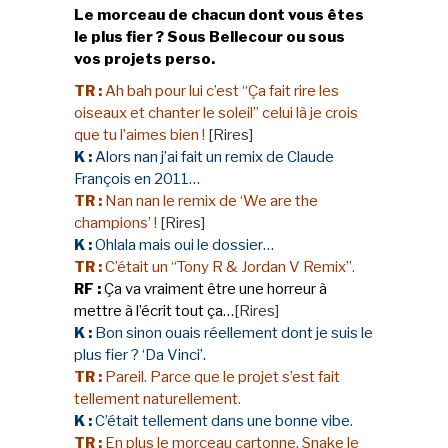
Le morceau de chacun dont vous êtes
le plus fier ? Sous Bellecour ou sous
vos projets perso.
TR :
Ah bah pour lui c’est “Ça fait rire les
oiseaux et chanter le soleil” celui là je crois
que tu l’aimes bien !
[Rires]
K :
Alors nan j’ai fait un remix de Claude
François en 2011…
TR :
Nan nan le remix de ‘We are the
champions’ !
[Rires]
K :
Ohlala mais oui le dossier…
TR :
C’était un “Tony R & Jordan V Remix”.
RF :
Ça va vraiment être une horreur à
mettre à l’écrit tout ça…
[Rires]
K :
Bon sinon ouais réellement dont je suis le
plus fier ? ‘Da Vinci’.
TR :
Pareil. Parce que le projet s’est fait
tellement naturellement.
K :
C’était tellement dans une bonne vibe.
TR :
En plus le morceau cartonne, Snake le