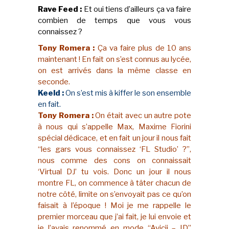
Rave Feed :
Et oui tiens d’ailleurs ça va faire
combien de temps que vous vous
connaissez ?
Tony Romera :
Ça va faire plus de 10 ans
maintenant ! En fait on s’est connus au lycée,
on est arrivés dans la même classe en
seconde.
Keeld :
On s’est mis à kiffer le son ensemble
en fait.
Tony Romera :
On était avec un autre pote
à nous qui s’appelle Max, Maxime Fiorini
spécial dédicace, et en fait un jour il nous fait
“les gars vous connaissez ‘FL Studio’ ?”,
nous comme des cons on connaissait
‘Virtual DJ’ tu vois. Donc un jour il nous
montre FL, on commence à tâter chacun de
notre côté, limite on s’envoyait pas ce qu’on
faisait à l’époque ! Moi je me rappelle le
premier morceau que j’ai fait, je lui envoie et
je l’avais renommé en mode “Avicii – ID”