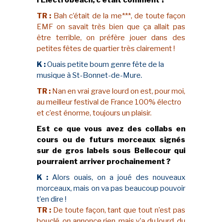
l’Electrobeach, c’était comment ?
TR :
Bah c’était de la me***, de toute façon
EMF on savait très bien que ça allait pas
être terrible, on préfère jouer dans des
petites fêtes de quartier très clairement !
K :
Ouais petite boum genre fête de la
musique à St-Bonnet-de-Mure.
TR :
Nan en vrai grave lourd on est, pour moi,
au meilleur festival de France 100% électro
et c’est énorme, toujours un plaisir.
Est ce que vous avez des collabs en
cours ou de futurs morceaux signés
sur de gros labels sous Bellecour qui
pourraient arriver prochainement ?
K :
Alors ouais, on a joué des nouveaux
morceaux, mais on va pas beaucoup pouvoir
t’en dire !
TR :
De toute façon, tant que tout n’est pas
bouclé, on annonce rien, mais y’a du lourd, du