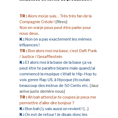
TR :
Alors moi je suis… Très très fan de la
Compagnie Créole !
[Rires]
Non en vrai je peux peut être parler pour
nous deux..
K :
Non on a pas exactement les mêmes
influences !
TR :
Bon alors moi ma base, c’est Daft Punk
/ Justice / Gesafflestein.
K :
Et alors moi à la base de la base ça va
peut être te paraître bizarre mais quand j’ai
commencé la musique c’était le Hip-Hop tu
vois genre Rap US, à l’époque j’écoutais
beaucoup des instrus de 50 Cents etc.
[Jauz
arrive juste derrière nous]
TR :
Ah bah attend je te coupes je peux me
permettre d’aller dire bonjour ?
K :
Bon bah j’y vais aussi on revient !
[…]
K :
On est de retour ! Je disais donc les